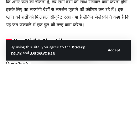
कि अगर रूस को रोकना है, तब सभी देशों को साथ मिलकर काम करना होगा।
इसके लिए वह सहयोगी देशों से समर्थन जुटाने की कोशिश कर रहे हैं। इस
प्लान की शर्तों को फिलहाल सीक्रेट रखा गया है लेकिन जेलेंस्की ने कहा है कि
यह जंग रुकवाने में एक पुल की तरह काम करेगा।
You Might Also Like
By using this site, you agree to the
Privacy
Accept
Policy
and
Terms of Use
.
मुख्यमंत्री धामी ने एचडीएफसी बैंक द्वारा प्रदत्त 4 अत्याधुनिक एम्बुलेंस का
किया फ्लैग ऑफ
अगले एक साल में पूरे होंगे राज्य के कई महत्वपूर्ण इंफ्रा प्रोजेक्ट – मुख्यमंत्री
Y88 Casino No Deposit Bonus Codes For Free
Spins 2026
Yoyo Casino Login App Sign Up
Winnende Wedden Sportcompetities Trucs
Facebook