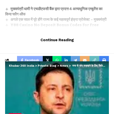
मुख्यमंत्री धामी ने एचडीएफसी बैंक द्वारा प्रदत्त 4 अत्याधुनिक एम्बुलेंस का
किया फ्लैग ऑफ
अगले एक साल में पूरे होंगे राज्य के कई महत्वपूर्ण इंफ्रा प्रोजेक्ट – मुख्यमंत्री
Y88 Casino No Deposit Bonus Codes For Free
Spins 2026
Yoyo Casino Login App Sign Up
Continue Reading
Winnende Wedden Sportcompetities Trucs
Facebook
Khabar 360 India
>
Private: Blog
>
News
>
रुस से जंग रुकवाने के लिए सिर्फ बातचीत काफी नहीं : जेलेंस्की
Leave a comment