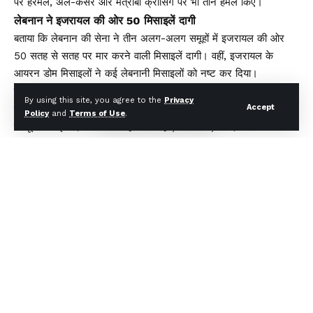
पर हरमेल, अल-कसर और मत्राबा क्रॉसिंग पर भी तीन हमले किए।
लेबनान ने इजरायल की ओर 50 मिसाइलें दागी
बताया कि लेबनान की सेना ने तीन अलग-अलग समूहों में इजरायल की ओर
50 सतह से सतह पर मार करने वाली मिसाइलें दागी। वहीं, इजरायल के
आयरन डोम मिसाइलों ने कई लेबनानी मिसाइलों को नष्ट कर दिया।
हिजबुल्लाह ने इजरायली ठिकानों पर कत्यूषा मिसाइलें छोड़ीं
By using this site, you agree to the
Privacy
Accept
इस बीच, हिजबुल्लाह ने शुक्रवार को पश्चिमी गैलिली में इजरायली ठिकानों पर
Policy
and
Terms of Use
.
कत्यूषा मिसाइलें दागने के साथ ही अल-रहेब, अल-मर्ज, बयाद ब्लिडा और
अल-समाका के ठिकानों को भी निशाना बनाया। इस दौरान हिजबुल्लाह ने एक
इजरायली युद्धक विमान पर को भी निशाना बनाया।
फुआद शुक्र की मौत के बाद बौखला हिजबुल्लाह
बता दें कि इजरायल ने एक हमले में हिजबुल्लाह के शीर्ष कमांडर फुआद शुक्र
को मार गिराया है। अपने शीर्ष कमांडर फुआद की मौत को बाद हिजबुल्लाह
बौखला गया है और इजरायल के खात्में के लिए निर्णायक युद्ध लड़ रहा है।
You Might Also Like
मुख्यमंत्री धामी ने एचडीएफसी बैंक द्वारा प्रदत्त 4 अत्याधुनिक एम्बुलेंस का