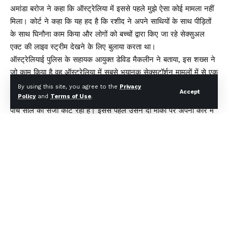
अमांडा बरोज ने कहा कि ऑस्ट्रेलिया में इससे पहले मुझे ऐसा कोई मामला नहीं
मिला। कोर्ट ने कहा कि यह हद है कि रशीद ने अपने साथियों के साथ पीड़ितों
के साथ घिनौना काम किया और लोगों को बच्चों द्वारा किए जा रहे सेक्सुअल
एक्ट की लाइव स्ट्रीम देखने के लिए बुलाया करता था।
ऑस्ट्रेलियाई पुलिस के सहायक आयुक्त डेविड मैकलीन ने बताया, इस शख्स ने
जो काम किया है वह ऑस्ट्रेलिया में सबसे भयानक सेक्सटॉर्शन मामलों में से एक
है। इस प्रकार का ऑनलाइन शोषण और दुर्व्यवहार भयानक है और यह किसी
By using this site, you agree to the
Privacy
Accept
की पूरी जिंदगी बर्बाद कर देता है। रशीद पहले से ही एक अलग अपराध के लिए
Policy
and
Terms of Use
.
पांच साल की सजा काट रहा है। इससे पहले उसने दो मौकों पर अपनी कार में
एक नाबालिग का यौन शोषण किया था।
You Might Also Like
मुख्यमंत्री धामी ने एचडीएफसी बैंक द्वारा प्रदत्त 4 अत्याधुनिक एम्बुलेंस का
किया फ्लैग ऑफ
अगले एक साल में पूरे होंगे राज्य के कई महत्वपूर्ण इंफ्रा प्रोजेक्ट – मुख्यमंत्री
Y88 Casino No Deposit Bonus Codes For Free
Spins 2026