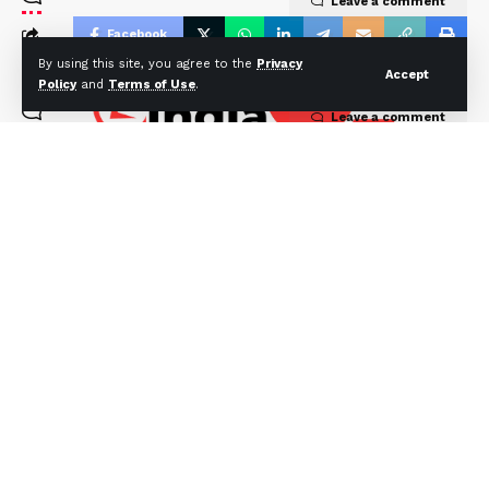
Leave a comment
Facebook
By using this site, you agree to the
Privacy
Accept
Policy
and
Terms of Use
.
Leave a comment
About US
Khabar 360 India provides comprehensive news
coverage from Uttarakhand, including local
events, politics, culture, and development, along
with national and international news updates,
ensuring well-rounded information for its readers.
Quick Link
Top Categories