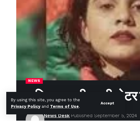
NEWS
पाकिस्‍तान की पहली मोट
By using this site, you agree to the
Accept
Privacy Policy
and
Terms of Use
.
News Desk
Published September 5, 2024
Last updated: September 5, 2024 8:45 am