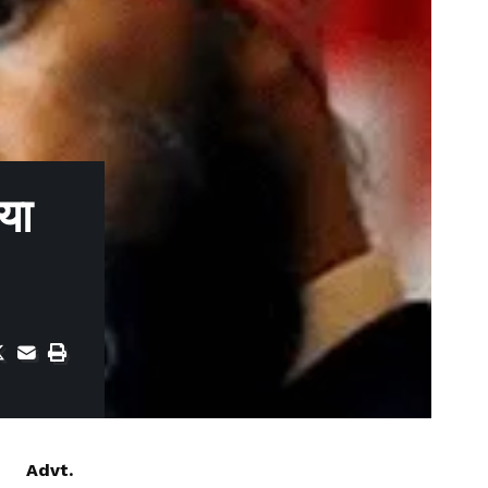
या
Advt.