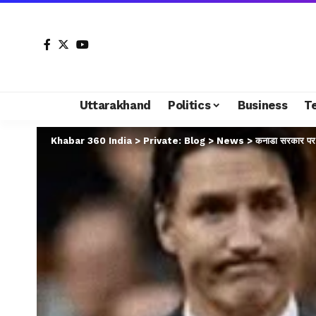
Uttarakhand
Politics
Business
T
Khabar 360 India
>
Private: Blog
>
News
>
कनाडा सरकार पर ब