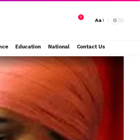
9
Aa
nce
Education
National
Contact Us