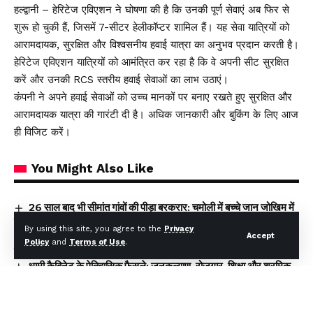
हल्द्वानी – हेरिटेज एविएशन ने घोषणा की है कि उनकी पूर्ण सेवाएं अब फिर से
शुरू हो चुकी हैं, जिसमें 7-सीटर हेलीकॉप्टर शामिल हैं। यह सेवा यात्रियों को
आरामदायक, सुरक्षित और विश्वसनीय हवाई यात्रा का अनुभव प्रदान करती है।
हेरिटेज एविएशन यात्रियों को आमंत्रित कर रहा है कि वे अपनी सीट सुरक्षित
करें और उनकी RCS स्तरीय हवाई सेवाओं का लाभ उठाएं।
कंपनी ने अपने हवाई सेवाओं को उच्च मानकों पर बनाए रखते हुए सुरक्षित और
आरामदायक यात्रा की गारंटी दी है। अधिक जानकारी और बुकिंग के लिए आज
ही विजिट करें।
You Might Also Like
26 साल बाद भी सीमांत गांवों की पीड़ा बरकरार: चमोली में बच्चे जान जोखिम में
डालकर पार कर रहे गदेरा, पोकलैंड की बकेट बनी सहारा
By using this site, you agree to the
Privacy
टिहरी में दर्दनाक हादसा: 250 मीटर गहरी खाई में गिरी बोलेरो, एक ही परिवार
Accept
Policy
and
Terms of Use
.
के 5 लोगों की मौत; एक घायल, एक की तलाश जारी
धामी कैबिनेट के ऐतिहासिक फैसले: जनकल्याण, रोजगार, शिक्षा और श्रमिक
हितों को मिली नई रफ्तार
चारधाम यात्रा होगी और सुगम, कर्णप्रयाग और सिमली में आधुनिक पार्किंग
परियोजनाओं को मिली रफ्तार