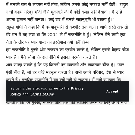
मैं उनकी बात से सहमत नहीं होता, लेकिन उनसे कोई नफरत नहीं होती। राहुल
गांधी बनाम नरेद्र मोदी जैसे मुकाबले की मैं कोई वजह नहीं देखता। मैं उन्हें
अपना दुश्मन नहीं मानता। कई बार मैं उनसे सहानुभूति भी रखता हूं।’
राहुल गांधी ने कहा कि मैं कन्याकुमारी से कश्मीर तक चला। आधे रास्ते तक तो
मेरे मन में यह सवा था कि 2004 से मैं राजनीति में हूं। लेकिन मैंने कभी एक
नेता के तौर पर प्यार शब्द का इस्तेमाल क्यों नहीं किया।
हम राजनीति में गुस्से और नफरत का प्रयोग करते हैं, लेकिन इससे बेहतर चीज
प्यार है। मैंने सोचा कि राजनीति में इसका प्रयोग करते हैं।
आप समझ सकते हैं कि यह कितनी प्रभावशाली और ताकतवर चीज है। प्यार
ऐसी चीज है, जो हर कोई महसूस करता है। सभी अपने परिवार, देश से प्यार
करते हैं। इसलिए राजनीति में यह क्यों नहीं हो सकता। मैं नहीं समझता कि
सेक्युलरिज्म की परिभाषा पर दोबारा विचार करने की जरूरत है।
By using this site, you agree to the
Privacy
Accept
इसकी बजाय देश में महात्मा गांधी की भी एक विचारधारा रही है। यह विचारधारा
Policy
and
Terms of Use
.
कहती है कि हम गुस्सा, नफरत और हिंसा को स्वीकार करने के लिए तैयार नहीं
हैं।
The post नरेंद्र मोदी से कोई नफरत नहीं, कई बार तो सहानुभूति रखता हूं:
राहुल गांधी… appeared first on .