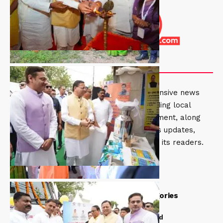
About US
Khabar 360 India provides comprehensive news
coverage from Uttarakhand, including local
events, politics, culture, and development, along
with national and international news updates,
ensuring well-rounded information for its readers.
Quick Link
Top Categories
About Us
Uttarakhand