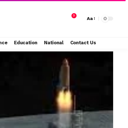
9
Aa
nce
Education
National
Contact Us