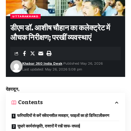
UTTARAKHAND
डीएम डॉ. आशीष चौहान का कलेक्ट्रेट में
औचक निरीक्षण; परखीं व्यवस्थाएं
Khabar 360 India Desk
Published May 26, 2026
Last updated: May 26, 2026 5:08 pm
देहरादून,
Contents
फरियादियों से करें संवेदनशील व्यवहार, फाइलों का हो डिजिटलीकरण
सुधारे कार्यसंस्कृति, दफ्तरों में रखें साफ-सफाई