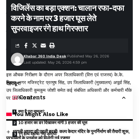
तैयार रखी जाए।
विजिलेंस का बड़ा एक्शन: चालान रफा-दफा
दुर्गम इलाकों में संचार व्यवस्था, संपर्क साधन और वैकल्पिक राहत मार्गों का
करने के नाम पर 3 हजार घूस लेते
नियमित परीक्षण हो।
सुपरवाइजर रंगे हाथ गिरफ्तार
मानसून को देखते हुए सभी संबंधित विभाग आपसी समन्वय
(Coordination) के साथ काम करें।
आपदा केंद्र में तैनात कर्मचारी सूचनाओं का त्वरित आदान-प्रदान सुनिश्चित
Khabar 360 India Desk
Published May 26, 2026
करें ताकि आपात स्थिति में राहत और बचाव कार्य बिना किसी देरी के शुरू
Last updated: May 26, 2026 4:59 pm
किया जा सके।
इस औचक निरीक्षण के दौरान अपर जिलाधिकारी (वित्त एवं राजस्व) के.के.
मिश्रा, नगर मजिस्ट्रेट प्रत्युष सिंह, उप जिलाधिकारी (मुख्यालय) अपूर्वा सिंह,
देहरादून:
उप जिलाधिकारी कुमकुम जोशी समेत कई संबंधित अधिकारी और कर्मचारी मौके
Contents
पर उपस्थित रहे।
क्या है पूरा मामला?
You Might Also Like
10 हजार का डर दिखाकर मांगी 3 हजार की घूस
धराली आपदा की पहली बरसी: कल्प केदार मंदिर के पुनर्निर्माण की तैयारी शुरू,
रंगे हाथ दबोचा गया आरोपी
प्रभावितों के पुनर्वास को मिलेगी नई रफ्तार