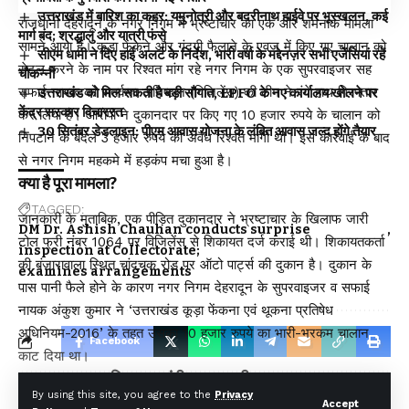
उत्तराखंड में बारिश का कहर: यमुनोत्री और बदरीनाथ हाईवे पर भूस्खलन, कई
राजधानी देहरादून के नगर निगम में भ्रष्टाचार का एक और शर्मनाक मामला
मार्ग बंद; श्रद्धालु और यात्री फंसे
सामने आया है। कूड़ा फेंकने और गंदगी फैलाने के एवज में किए गए चालान को
सीएम धामी ने दिए हाई अलर्ट के निर्देश, भारी वर्षा के मद्देनज़र सभी एजेंसियां रहें
सेटल करने के नाम पर रिश्वत मांग रहे नगर निगम के एक सुपरवाइजर सह
चौकन्नी
सफाई नायक को सतर्कता अधिष्ठान (विजिलेंस) की टीम ने रंगे हाथ गिरफ्तार
उत्तराखंड को मिल सकती है बड़ी सौगात, EPFO के नए कार्यालय खोलने पर
केंद्र सरकार विचाररत
कर लिया है। आरोपी ने दुकानदार पर किए गए 10 हजार रुपये के चालान को
30 सितंबर डेडलाइन: पीएम आवास योजना के लंबित आवास जल्द होंगे तैयार
निपटाने के बदले 3 हजार रुपये की अवैध रिश्वत मांगी थी। इस कार्रवाई के बाद
से नगर निगम महकमे में हड़कंप मचा हुआ है।
क्या है पूरा मामला?
TAGGED:
जानकारी के मुताबिक, एक पीड़ित दुकानदार ने भ्रष्टाचार के खिलाफ जारी
DM Dr. Ashish Chauhan conducts surprise
टोल फ्री नंबर 1064 पर विजिलेंस से शिकायत दर्ज कराई थी। शिकायतकर्ता
inspection at Collectorate;
की बंजारावाला स्थित चांदचक रोड पर ऑटो पार्ट्स की दुकान है। दुकान के
examines arrangements
पास पानी फैले होने के कारण नगर निगम देहरादून के सुपरवाइजर व सफाई
नायक अंकुश कुमार ने ‘उत्तराखंड कूड़ा फेंकना एवं थूकना प्रतिषेध
अधिनियम-2016’ के तहत उसका 10 हजार रुपये का भारी-भरकम चालान
Facebook
काट दिया था।
10 हजार का डर दिखाकर मांगी 3 हजार की घूस
By using this site, you agree to the
Privacy
Accept