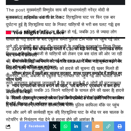
उत्पन्न होगा।
The post मुख्यमंत्री विष्णुदेव साय की प्रधानमंत्री नरेंद्र मोदी से
मुलाकात… appeared first on .
बनासकांठा| शक्तिपीठ अंबाजी के निकट त्रिशूलिया घाट पर फिर एक बार
दुर्घटना हुई है| त्रिशूलिया घाट के निकट यात्रियों से भरी बस पलट गई| इस
घटना में 6 यात्रियों की मौके पर ही मौत हो गई, जबकि 35 से ज्यादा लोग
You Might Also Like
घायल हो गए| हादसे के बाद एंबुलेंस समेत पुलिस टीम मौके पर पहुंच गई और
आगे की कार्यवाही शुरू कर दी| जानकारी के मुताबिक बनासकांठा जिला स्थित
₹1109 करोड़ बैंक धोखाधड़ी मामले में CBI की बड़ी कार्रवाई, उत्तराखंड समेत
विख्यात शक्तिपीठ अंबाजी से यात्रियों को लेकर एक बस दांता की ओर जा रही
चार राज्यों में छापेमारी
थी| रास्ते में त्रिशूलिया के निकट बस अचानक पलटी खा गई| दुर्घटना के बाद
बीमा सबके लिए’ अभियान को नई गति: IRDAI ने बीमा जागरूकता बढ़ाने के
लिए लॉन्च की कॉमिक बुक श्रृंखला
स्थानीय लोगों ने तुरंत एंबुलेंस 108 को हादसे की सूचना दी| खबर मिलते ही
पश्चिम बंगाल में पहली बार भाजपा सरकार, शपथ ग्रहण समारोह में शामिल हुए
पालनपुर, दांता, अंबाजी से एंबुलेंस घटनास्थल पर पहुंच गई और घायलों को
सीएम धामी
तुरंत अस्पताल पहुंचाया| जानकारी है कि इस हादसे में 6 लोगों की घटनास्थल
न्याय प्रणाली को सरल बनाने की पहल, ‘प्ली बार्गेनिंग’ प्रावधान से कम होगा
पर ही मौत हो गई| जबकि 35 जितने यात्रियों के घायल होने की खबर है| हादसे
अदालतों का बोझ
के शिकार मृतक और घायल खेडा जिले के कठलाल निवासी होने का पता चला
दिल्ली–देहरादून एक्सप्रेसवे पर 19 किमी एलिवेटेड रोड: इंजीनियरिंग का विश्व
रिकॉर्ड, विकास और पर्यावरण का अनोखा संगम
है| हादसे के बाद एसपी और डीवायएसपी समेत पुलिस काफिला मौके पर पहुंच
गया और आगे की कार्यवाही शुरू की| त्रिशूलिया घाट के मोड पर बस चालक के
स्टेयरिंग से नियंत्रण गंवा देने से हादसा होने की आशंका है|
Facebook