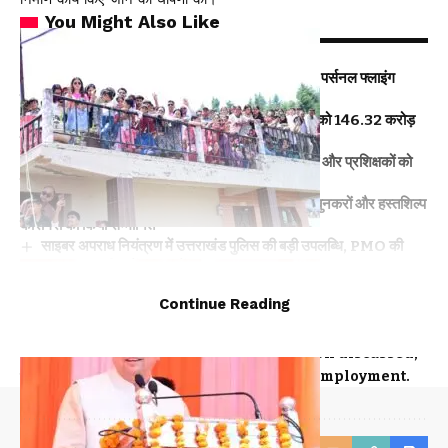
You Might Also Like
अल्मोड़ा के गांव से आसमान तक: रवि टम्टा ने तैयार किया पर्सनल फ्लाइंग
व्हीकल, सफल ट्रायल से मची चर्चा
CM धामी का बड़ा तोहफा, 9.87 लाख पेंशन लाभार्थियों को ₹146.32 करोड़
की पेंशन राशि जारी
कॉमनवेल्थ गेम्स 2026 के उत्तराखंड के पदक विजेताओं और प्रशिक्षकों को
मुख्यमंत्री धामी ने किया सम्मानित
राष्ट्रीय हथकरघा दिवस पर मुख्यमंत्री धामी ने उत्कृष्ट बुनकरों और हस्तशिल्प
कारीगरों को किया सम्मानित
साइबर अपराध नियंत्रण में उत्तराखंड पुलिस की बड़ी उपलब्धि, PMO की
PRAGATI समीक्षा में टॉप-5 में जगह
Continue Reading
TAGGED:
The CEO of the Setu Commission discussed
the state's economic development and employment.
Categories