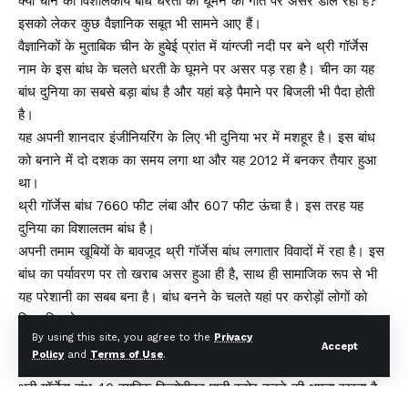
क्या चीन का विशालकाय बांध धरती की घूमने की गति पर असर डाल रहा है?
इसको लेकर कुछ वैज्ञानिक सबूत भी सामने आए हैं।
वैज्ञानिकों के मुताबिक चीन के हुबेई प्रांत में यांग्त्जी नदी पर बने थ्री गॉर्जेस
नाम के इस बांध के चलते धरती के घूमने पर असर पड़ रहा है। चीन का यह
बांध दुनिया का सबसे बड़ा बांध है और यहां बड़े पैमाने पर बिजली भी पैदा होती
है।
यह अपनी शानदार इंजीनियरिंग के लिए भी दुनिया भर में मशहूर है। इस बांध
को बनाने में दो दशक का समय लगा था और यह 2012 में बनकर तैयार हुआ
था।
थ्री गॉर्जेस बांध 7660 फीट लंबा और 607 फीट ऊंचा है। इस तरह यह
दुनिया का विशालतम बांध है।
अपनी तमाम खूबियों के बावजूद थ्री गॉर्जेस बांध लगातार विवादों में रहा है। इस
बांध का पर्यावरण पर तो खराब असर हुआ ही है, साथ ही सामाजिक रूप से भी
यह परेशानी का सबब बना है। बांध बनने के चलते यहां पर करोड़ों लोगों को
विस्थापित होना पड़ा।
By using this site, you agree to the
Privacy
इसके अलावा 632 वर्ग किलोमीटर जमीन बाढ़ की चपेट में आ गई। इससे
Accept
Policy
and
Terms of Use
.
वन्यजीव आवास और स्थानीय पारिस्थितिक तंत्र प्रभावित हुए।
थ्री गॉर्जेस बांध 40 क्यूबिक किलोमीटर पानी स्टोर करने की क्षमता रखता है,