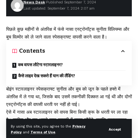
News Desk
Published September 7, 2024
Leave a comment
Last updated: September 7, 2024 2:07 am
पिछले कुछ महीनों से अंतरिक्ष में फंसे नासा एस्ट्रोनॉट्स सुनीता विलियम्स और
बुच विल्मोर को ले जाने वाला स्पेसक्राफ्ट वापसी करने वाला है।
Contents
कब वापस लौटेगा स्टारलाइनर?
कैसे लाइव देख सकते हैं यान की लैंडिंग?
बोइंग स्टारलाइनर स्पेसक्राफ्ट सुनीता और बुच को जून के पहले हफ्ते में
अंतरिक्ष में ले गया था, जिसके बाद उसमें तकनीकी दिक्कत आ गई थी और दोनों
एस्ट्रोनॉट्स की वापसी धरती पर नहीं हो पाई।
ऐसे में नासा अब स्टारलाइनर को वापस बिना किसी क्रू के धरती पर ला रहा
है। सुनीता और बुच अगले साल फरवरी में वापस लौटेंगे, जबकि स्टारलाइनर
By using this site, you agree to the
Privacy
आज रात इंटरनेशनल स्पेस सेंटर से उड़ान भरेगा और फिर छह घंटे बाद कल
Accept
Policy
and
Terms of Use
.
सुबह धरती पर पहुंच जाएगा। इस मिशन पर दुनियाभर के वैज्ञानिकों की नजरें