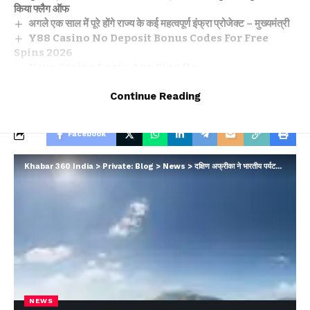
किया फ्लैग ऑफ
अगले एक साल में पूरे होंगे राज्य के कई महत्वपूर्ण इंफ्रा प्रोजेक्ट – मुख्यमंत्री
Y88 Casino No Deposit Bonus Codes For Free
Spins 2026
Yoyo Casino Login App Sign Up
Winnende Wedden Sportcompetities Trucs
Continue Reading
Facebook
Khabar 360 India
>
Private: Blog
>
News
>
दक्षिण अफ्रीका ने भारतीय पर्यटकों को आकर्ष‍ित करने के लिए नई योजना का किया ऐलान
Leave a comment
NEWS