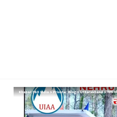
Khabar 360 India
>
Private: Blog
>
Uttarakhand
>
नेहरू पर