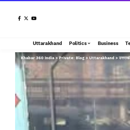
Uttarakhand
Politics
Business
T
Khabar 360 India
>
Private: Blog
>
Uttarakhand
>
उत्तराख