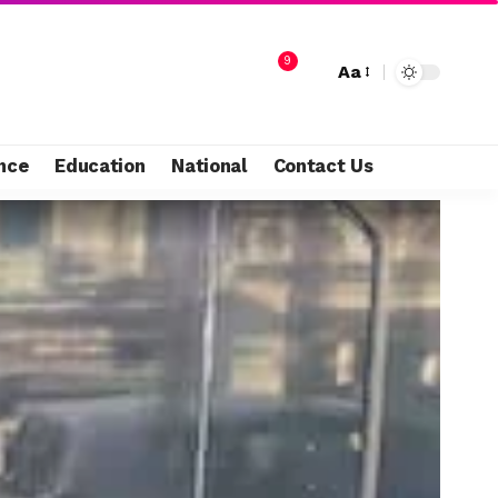
9
Aa
nce
Education
National
Contact Us