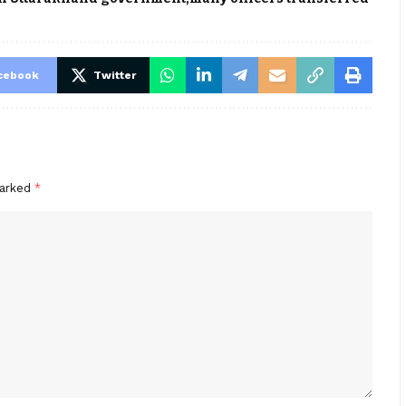
cebook
Twitter
marked
*