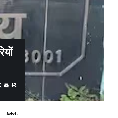
ियों
Advt.