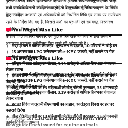
मानवीय बनाए रखने के लिए यह एसओपी प्रभावी रूप से लागू की जाये तथा
हुए बताया कि आयोग द्वारा बैठक के दौरान विभिन्न वादो की सुनवाई की जाएगी
सभी संबंधित विभागों को इसके कड़ाई से अनुपालन सुनिश्चित करने के निर्देश
तथा मानवाधिकार से संबंधित मामलों पर विचार-विमर्श किया जाएगा। आयोग
दिए गए हैं।
द्वारा संबंधित पक्षकारों एवं अधिकारियों को निर्धारित तिथि एवं समय पर उपस्थित
रहने के निर्देश दिए गए हैं, जिससे वादो का प्रभावी एवं समयबद्ध निस्तारण
सुनिश्चित किया जा सके।
You Might Also Like
उन्होंने जिलाधिकारी बागेश्वर एवं पुलिस अधीक्षक बागेश्वर से इस संबंध में
आवश्यक व्यवस्था सुनिश्चित किए जाने की अपेक्षा की है।
रुद्रप्रयाग में बारिश का कहर: भूस्खलन से दहशत, 10 परिवारों ने छोड़े घर
15 अगस्त तक LPG कनेक्शन की e-KYC जरूरी, नहीं कराने पर गैस
आपूर्ति हो सकती है प्रभावित
You Might Also Like
हरिद्वार में डाक कांवड़ का सैलाब, 3.19 करोड़ से अधिक शिवभक्त गंगाजल
लेकर रवाना
रुद्रप्रयाग में बारिश का कहर: भूस्खलन से दहशत, 10 परिवारों ने छोड़े घर
हर घर तिरंगा यात्रा में सीएम धामी का आह्वान, स्वतंत्रता दिवस पर हर घर
15 अगस्त तक LPG कनेक्शन की e-KYC जरूरी, नहीं कराने पर गैस
फहराएं तिरंगा
आपूर्ति हो सकती है प्रभावित
तीलू रौतेली जयंती पर 13 महिलाओं को तीलू रौतेली पुरस्कार, 35 आंगनबाड़ी
हरिद्वार में डाक कांवड़ का सैलाब, 3.19 करोड़ से अधिक शिवभक्त गंगाजल
कार्यकर्त्रियों का सम्मान
लेकर रवाना
हर घर तिरंगा यात्रा में सीएम धामी का आह्वान, स्वतंत्रता दिवस पर हर घर
फहराएं तिरंगा
तीलू रौतेली जयंती पर 13 महिलाओं को तीलू रौतेली पुरस्कार, 35 आंगनबाड़ी
TAGGED:
for Chardham and Adi Kailash Yatra
कार्यकर्त्रियों का सम्मान
New guidelines issued for equine animals