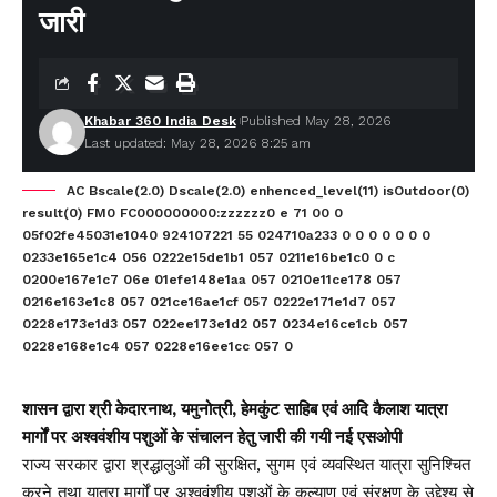
जारी
Khabar 360 India Desk
Published May 28, 2026
Last updated: May 28, 2026 8:25 am
AC Bscale(2.0) Dscale(2.0) enhenced_level(11) isOutdoor(0)
result(0) FM0 FC000000000:zzzzzz0 e 71 00 0
05f02fe45031e1040 924107221 55 024710a233 0 0 0 0 0 0 0
0233e165e1c4 056 0222e15de1b1 057 0211e16be1c0 0 c
0200e167e1c7 06e 01efe148e1aa 057 0210e11ce178 057
0216e163e1c8 057 021ce16ae1cf 057 0222e171e1d7 057
0228e173e1d3 057 022ee173e1d2 057 0234e16ce1cb 057
0228e168e1c4 057 0228e16ee1cc 057 0
शासन द्वारा श्री केदारनाथ, यमुनोत्री, हेमकुंट साहिब एवं आदि कैलाश यात्रा
मार्गों पर अश्ववंशीय पशुओं के संचालन हेतु जारी की गयी नई एसओपी
राज्य सरकार द्वारा श्रद्धालुओं की सुरक्षित, सुगम एवं व्यवस्थित यात्रा सुनिश्चित
करने तथा यात्रा मार्गों पर अश्ववंशीय पशुओं के कल्याण एवं संरक्षण के उद्देश्य से