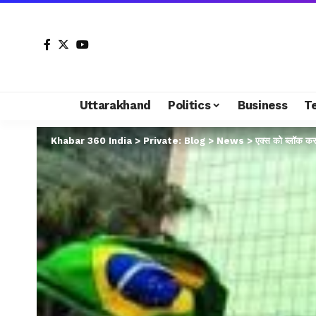
Uttarakhand
Politics
Business
T
Khabar 360 India
>
Private: Blog
>
News
>
एक्स को ब्लॉक कर