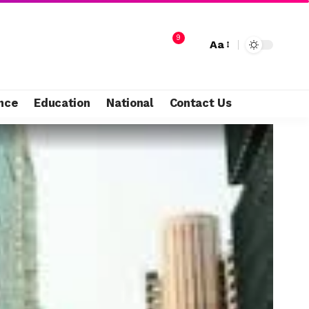
9
Aa
nce
Education
National
Contact Us