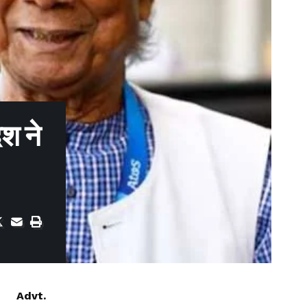
ेश ने
Advt.