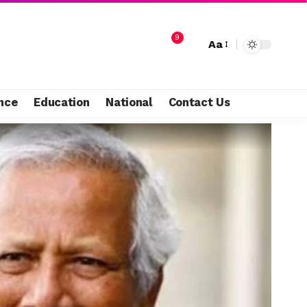
9
Aa
nce
Education
National
Contact Us