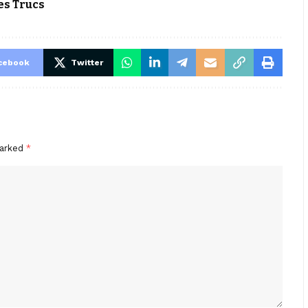
s Trucs
cebook
Twitter
marked
*