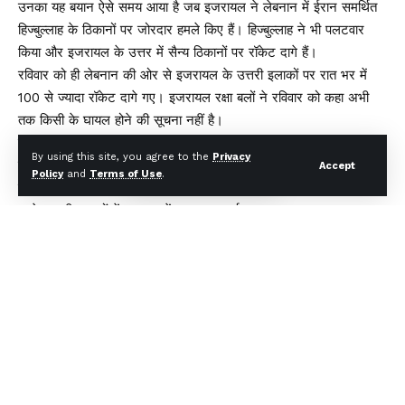
उनका यह बयान ऐसे समय आया है जब इजरायल ने लेबनान में ईरान समर्थित
हिज्बुल्लाह के ठिकानों पर जोरदार हमले किए हैं। हिज्बुल्लाह ने भी पलटवार
किया और इजरायल के उत्तर में सैन्य ठिकानों पर रॉकेट दागे हैं।
रविवार को ही लेबनान की ओर से इजरायल के उत्तरी इलाकों पर रात भर में
100 से ज्यादा रॉकेट दागे गए। इजरायल रक्षा बलों ने रविवार को कहा अभी
तक किसी के घायल होने की सूचना नहीं है।
इससे पहले दिन में इजरायली टीवी प्रसारक चैनल 12 ने बताया कि पिछले कुछ
By using this site, you agree to the
Privacy
घंटों में उत्तरी इजरायल के बड़े इलाकों में हिज्बुल्लाह की ओर से गोलाबारी की
Accept
Policy
and
Terms of Use
.
गई।
श के उत्तरी इलाकों में रात भर में 11 बार अलार्म सायरन बजाए गए।
इजरायल और हिज्बुल्लाह के एक-दूसरे पर हमले
सेना ने टेलीग्राम पर लिखा, ‘उत्तरी इजरायल के कई इलाकों में सुबह 6:24 से
07:00 बजे के बीच सायरन बजे। लेबनान से इजरायली क्षेत्र में घुसने वाले
लगभग 85 रॉकेट की पहचान की गई और उनमें से कुछ को रोक दिया गया।’
आईडीएफ ने कहा कि इजरायली बचाव सेवाएं हमलों के संपर्क में आने वाले क्षेत्रों
में अग्निशमन अभियान में लगी हुई हैं।
अक्टूबर 2023 में गाजा पट्टी में इजरायल की ओर से सैन्य अभियान शुरू