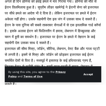
अगले ही दिन हानिया को हवाई हमले में मार गिराया गया। हानिया की मौत से
ईरान तिलमिलाया हुआ है। सुप्रीम लीडर खामेनेई ने ईरानी सेना को इजरायल
पर सीधे हमले का आदेश भी दे दिया है। लेकिन इजरायल पर हमले में ईरान
अकेला नहीं होगा। उसके सहयोगी देश इस जंग में उसका साथ दे सकते हैं।
ईरान के पास दुनिया की सबसे ताकतवर सेनाओं में से एक इस्लामिक गार्ड कॉर्प्स
है। इसके अलावा ईरान को फिलिस्तीन में हमास, लेबनान में हिज्बुल्लाह और
यमन में हूती का समर्थन है। इजरायल पर ईरान के हमले में तेहरान के कई
सहयोगी देश उसका साथ दे सकते हैं।
इजरायल की सीमा मिस्र, जॉर्डन, सीरिया, लेबनान, वेस्ट बैंक और गाजा पट्टी
से लगती है। इसमें से मिस्र और जॉर्डन को छोड़कर इजरायल कई ईरान
समर्थित देशों से घिरा है। मध्यपूर्व में इसतरह के कई हथियारबंद ग्रुप हैं,
जिनका ईरान से करीबी संबंध है। इसमें गाजा पट्टी में हमास, लेबनान में
हिज़्बुल्लाह और यमन में हूती विद्रोही हैं। कई देशों में ईरान के सैन्यअड्डे भी
By using this site, you agree to the
Privacy
Accept
Policy
and
Terms of Use
.
हैं। कहा जा रहा है कि इजरायल पर ईरान के हमले में ये देश भी शामिल हो
सकते हैं।
इजरायल के खिलाफ ईरान के इस ऐलान-ए-जंग में सबसे पहाल नाम लेबनान
का है। लेबनानी ग्रुप हिज्बुल्लाह की फंडिंग ईरान करता है और ईरान ही इस
ग्रुप के सदस्यों को प्रशिक्षित भी करता है। अक्तूबर 2023 में इजरायल पर