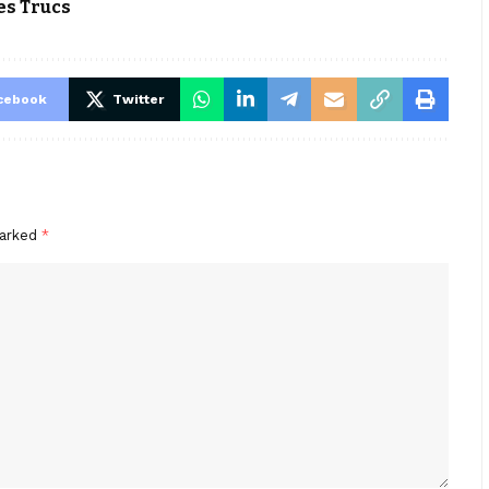
s Trucs
cebook
Twitter
marked
*