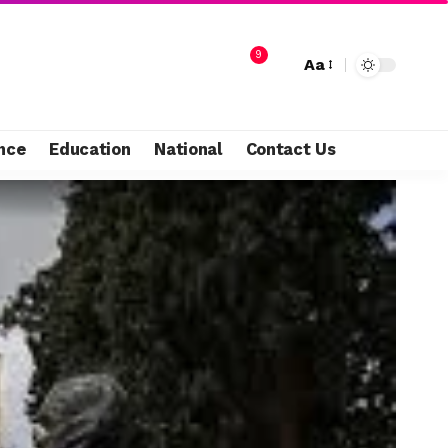
9
Aa
nce
Education
National
Contact Us