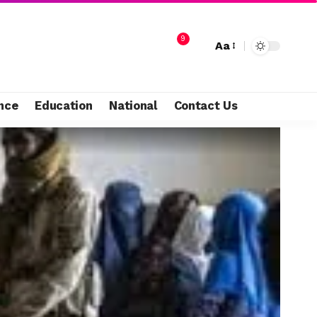
9
Aa
nce
Education
National
Contact Us