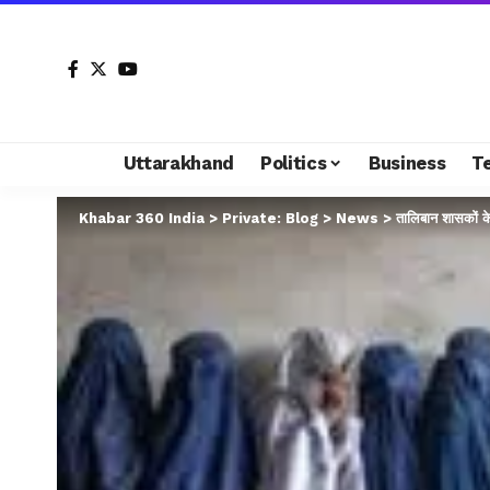
Uttarakhand
Politics
Business
T
Khabar 360 India
>
Private: Blog
>
News
>
तालिबान शासकों 