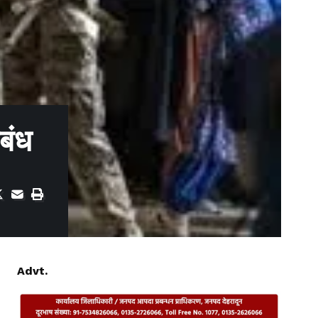
िबंध
Advt.