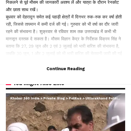
निकलने से पूर्व मौसम की जानकारी अवश्य लें और यात्रा के दौरान रेनकोट
और छाता साथ रखें।
बुधवार को देहरादून समेत कई पहाड़ी क्षेत्रों में दिनभर रुक-रुक कर वर्षा होती
रही, जिससे तापमान में कमी दर्ज की गई। गुरुवार को भी वर्षा का दौर जारी
रहने की संभावना है। शुक्रवार से रविवार शाम तक उत्तराखंड में कभी भी
मानसून दस्तक दे सकता है। मौसम विज्ञान केंद्र के निर्देशक विक्रम सिंह ने
बताया कि 27, 29 जून और 2 एवं 3 जुलाई को भारी बारिश की संभावना है,
जबकि 30 जून, 1 और 2 जुलाई को भी भारी बारिश की चेतावनी जारी की गई
है।
अधिक जानकारी और ताजे अपडेट के लिए हमारे पोर्टल पर बने रहें
Continue Reading
You Might Also Like
Khabar 360 India
>
Private: Blog
>
Politics
>
Uttarakhand Politics
>
ग्रीन
26 साल बाद भी सीमांत गांवों की पीड़ा बरकरार: चमोली में बच्चे जान जोखिम में
डालकर पार कर रहे गदेरा, पोकलैंड की बकेट बनी सहारा
टिहरी में दर्दनाक हादसा: 250 मीटर गहरी खाई में गिरी बोलेरो, एक ही परिवार
के 5 लोगों की मौत; एक घायल, एक की तलाश जारी
धामी कैबिनेट के ऐतिहासिक फैसले: जनकल्याण, रोजगार, शिक्षा और श्रमिक
हितों को मिली नई रफ्तार