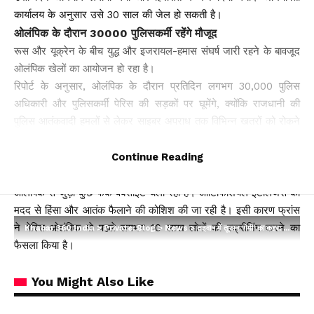
कार्यालय के अनुसार उसे 30 साल की जेल हो सकती है।
ओलंपिक के दौरान 30000 पुलिसकर्मी रहेंगे मौजूद
रूस और यूक्रेन के बीच युद्ध और इजरायल-हमास संघर्ष जारी रहने के बावजूद
ओलंपिक खेलों का आयोजन हो रहा है।
रिपोर्ट के अनुसार, ओलंपिक के दौरान प्रतिदिन लगभग 30,000 पुलिस
अधिकारी और पुलिसकर्मी पेरिस की सड़कों पर घूमेंगे, क्योंकि राजधानी की
पुलिस आतंकवादी हमलों से लेकर साइबर अपराध तक विभिन्न खतरों को रोकने
के लिए अपने सभी संसाधनों को तैनात करेगी।
10 लाख लोगों की होगी स्क्रीनिंग
Continue Reading
माइक्रोसॉफ्ट ने पिछले महीने फ्रांस की खूफिया एजेंसी को बताया था कि रूस
ओलंपिक से जुड़ी कुछ फेक वेबसाइट चला रहा है। आर्टिफिशियल इंटेलिजेंस की
मदद से हिंसा और आतंक फैलाने की कोशिश की जा रही है। इसी कारण फ्रांस
ने पेरिस ओलंपिक से पहले लगभग 10 लाख लोगों की स्क्रीनिंग करने का
Khabar 360 India
>
Private: Blog
>
News
>
ताइवान में तूफान ‘गेमी’ का कहर: मालवाहक जहाज डूबा
फैसला किया है।
You Might Also Like