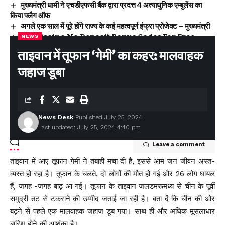
मुख्यमंत्री धामी ने एचडीएफसी बैंक द्वारा प्रदत्त 4 अत्याधुनिक एम्बुलेंस का
किया फ्लैग ऑफ
अगले एक साल में पूरे होंगे राज्य के कई महत्वपूर्ण इंफ्रा प्रोजेक्ट – मुख्यमंत्री
Y88 Casino No Deposit Bonus Codes For Free
NEWS
Spins 2026
ताइवान में तूफान ‘गेमी’ का कहर: मालवाहक
Yoyo Casino Login App Sign Up
Winnende Wedden Sportcompetities Trucs
जहाज डूबा
Facebook
News Desk
Published July 25, 2024
Last updated: July 25, 2024 4:40 pm
Leave a comment
ताइवान में आए तूफान गेमी ने तबाही मचा दी है, इससे आम जन जीवन अस्त-
व्यस्त हो रहा है। तूफान के चलते, दो लोगों की मौत हो गई और 26 लोग घायल
हैं, जगह -जगह बाढ़ आ गई। तूफान के ताइवान जलडमरूमध्य से चीन के पूर्वी
समुद्री तट से टकराने की उम्मीद जताई जा रही है। बता दें कि चीन की ओर
बढ़ने से पहले एक मालवाहक जहाज डूब गया। साथ ही और अधिक मूसलाधार
बारिश होने की आशंका है।