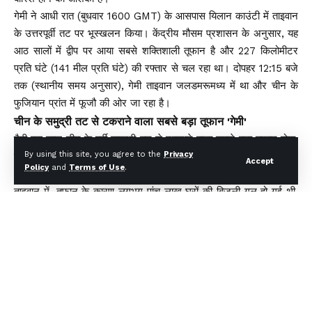
गेमी ने आधी रात (बुधवार 1600 GMT) के आसपास यिलान काउंटी में ताइवान
के उत्तरपूर्वी तट पर भूस्खलन किया। केंद्रीय मौसम प्रशासन के अनुसार, यह
आठ सालों में द्वीप पर आया सबसे शक्तिशाली तूफान है और 227 किलोमीटर
प्रति घंटे (141 मील प्रति घंटे) की रफ्तार से चल रहा था। दोपहर 12:15 बजे
तक (स्थानीय समय अनुसार), गेमी ताइवान जलडमरूमध्य में था और चीन के
फुजियान प्रांत में फूजौ की ओर जा रहा है।
चीन के समुद्री तट से टकराने वाला सबसे बड़ा तूफान 'गेमी'
गैमी इस साल चीन के पूर्वी समुद्री तट से टकराने वाला सबसे बड़ा तूफान होगा,
By using this site, you agree to the
Privacy
इसके सर्पिल बादल-बैंड पश्चिमी प्रशांत महासागर के अधिकतर हिस्से में फैलेंगे
Accept
Policy
and
Terms of Use
.
और फिलीपींस से जापान के ओकिनावा द्वीपों तक भारी बारिश का अनुमान है।
ताइवान में, तूफान के कारण लगभग पांच लाख घरों की बिजली गुल हो गई थी,
हालांकि अधिकांश घरों में अब बिजली आ चुकी है। दक्षिणी ताइवान के कुछ
हिस्सों में मंगलवार से 2,200 मिमी (87 इंच) की वर्षा दर्ज होने की उम्मीद है।
तूफान के कारण पूरे ताइवान में और अधिक बारिश होने की आशंका है, कार्यालय
और स्कूलों के साथ-साथ वित्तीय बाजार गुरुवार को दूसरे दिन भी बंद रहेंगे।
195 अंतरराष्‍ट्रीय उड़ानें रद्द
दोपहर 3 बजे तक ट्रेनें रोकी जाएंगी। दिन भर की सभी घरेलू उड़ानें और