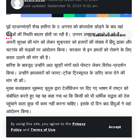
Last updated: September 14, 2024 10:52 am
Facebook
पूर्व प्रधानमंत्री शेख हसीना के 5 अगस्त को बांग्लादेश छोड़ने के बाद वहां
हिंदुओं की स्थिति बदतर होती जा रही है। उनपर लगातार हमले हो रहे हैं।
Leave a comment
अपनी सुरक्षा की मांग को लेकर शुक्रवार को हजारों की संख्या में हिंदू ढाका और
चटगांव की सड़कों पर आंदोलन किया। सरकार से इन हमलों को रोकने के लिए
कदम उठाने की मांग की है।
बारिश के बावजूद उन्होंने आठ सूत्री मांगों वाले पोस्टर लेकर विरोध-प्रदर्शन
किया। उन्होंने हमलावरों को फास्ट-ट्रैक ट्रिब्यूनल के ज़रिए सजा देने की
मांग भी की।
मुख्य सलाहकार मुहम्मद यूनुस द्वारा टेलीविजन पर दिए गए भाषण में राष्ट्र को
संबोधित करते हुए यह यह कहा गया था कि किसी को भी धार्मिक सद्भाव को ठेस
पहुंचाने वाला कुछ भी काम नहीं करना चाहिए। इसके दो दिन बाद हिंदुओं ने वहां
आंदोलन किया।
चटगांव में हिंदुओं ने अल्पसंख्यक मामलों से निपटने के लिए एक अलग मंत्रालय
By using this site, you agree to the
Privacy
और अल्पसंख्यकों के लिए आरक्षित सीटें सहित कई मांगे सरकार से की है।
Accept
Policy
and
Terms of Use
.
हिंदू प्रदर्शनकारियों ने कहा कि जब तक उनकी मांगें पूरी नहीं हो जाती हैं तब