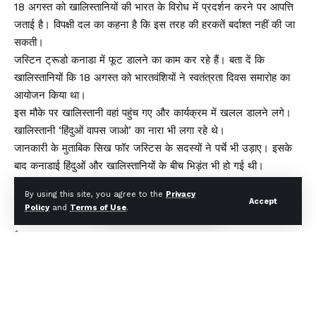
18 अगस्त को खालिस्तानियों की भारत के विरोध में प्रदर्शन करने पर आपत्ति
जताई है। विपक्षी दल का कहना है कि इस तरह की हरकतें बर्दाश्त नहीं की जा
सकती।
जस्टिन ट्रूडो कनाडा में फूट डालने का काम कर रहे हैं। बता दें कि
खालिस्तानियों कि 18 अगस्त को भारतवंशियों ने स्वतंत्रता दिवस समारोह का
आयोजन किया था।
इस मौके पर खालिस्तानी वहां पहुंच गए और कार्यक्रम में खलल डालने लगे।
खालिस्तानी ‘हिंदुओं वापस जाओ’ का नारा भी लगा रहे थे।
जानकारी के मुताबिक सिख फॉर जस्टिस के सदस्यों ने पर्चे भी उड़ाए। इसके
बाद कनाडाई हिंदुओं और खालिस्तानियों के बीच भिड़ंत भी हो गई थी।
कनाडा में कंजरवेटिव पार्टी के नेता पिएरे पोइलीवर ने कहा, हिंदुओं को भी पूजा-
By using this site, you agree to the
Privacy
पाठ और अपने आयोजन करने का आधिकार है। उन्हें अपने परिवार की सुरक्षा
Accept
Policy
and
Terms of Use
.
करने का अधिकार है। उन्हें भी बिना किसी से डरे शांतिपूर्वक रहने का अधिकार
है।
उन्होंने कहा, कनाडा में हिंदूफोबिया अजेंडे और हिंदू विरोधियों के लिए कोई जगह
नहीं है। लेकिन हमारे प्रधानमंत्री ने लोगों को बांट दिया है।
हालांकि उनकी मनमानी नहीं चल पाएगी। जरूरत है कि हम लोगों को साथ
लाएं। सबको स्वतंत्रता हो और सभी देशभक्त हों। वहीं पिएरे के इस बयान के