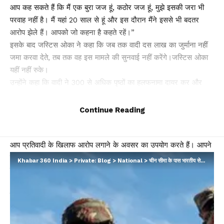
आप कह सकते हैं कि मैं एक बुरा जज हूं, कठोर जज हूं, मुझे इसकी जरा भी
परवाह नहीं है। मैं यहां 20 साल से हूं और इस दौरान मैंने इससे भी बदतर
आरोप झेले हैं। आपको जो कहना है कहते रहें।”
इसके बाद जस्टिस ओका ने कहा कि जब तक वादी दस लाख का जुर्माना नहीं
जमा करवा देते, तब तक वह इस मामले की सुनवाई नहीं करेंगे।जस्टिस ओका
यहीं नहीं रुके।
उन्होंने कहा कि वादी ने 300 से अधिक पृष्ठों का हलफनामा दायर कर और
अपने स्वयं के आचरण की व्याख्या करने के बजाय उत्तरदाताओं के खिलाफ
आरोप लगाने का इसे अवसर बना लिया। जस्टिस ओका ने कहा, “क़ानून की
Continue Reading
प्रक्रिया का घोर दुरुपयोग हुआ है।
जब आपसे अपने आचरण के बारे में स्पष्टीकरण देने की अपेक्षा की जाती है तो
आप प्रतिवादी के खिलाफ आरोप लगाने के अवसर का उपयोग करते हैं। आपने
कहा कि कोई दमन नहीं है। हम ऐसे वादियों को कतई बर्दाश्त नहीं करेंगे जो इस
Khabar 360 India
>
Private: Blog
>
National
>
चीन सीमा के पास भारतीय सेना को मिली जबरदस्त फायरिंग रेंज, घातक हथियारों का होगा टेस्ट…
तरह के हलफनामे दाखिल कर रहे हैं।”
The post ’20 साल से झेल रहा हूं बदनामी…’, SC जज ने कोर्ट रूम में क्यों
कहा ऐसा, फिर ठोक दिया 10 लाख जुर्माना… appeared first on .
You Might Also Like