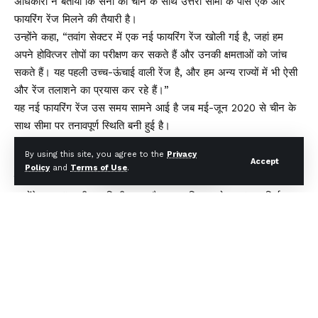
अधिकारी ने बताया कि सेना को चीन के साथ उत्तरी सीमा के पास एक और
फायरिंग रेंज मिलने की तैयारी है।
उन्होंने कहा, “तवांग सेक्टर में एक नई फायरिंग रेंज खोली गई है, जहां हम
अपने होवित्जर तोपों का परीक्षण कर सकते हैं और उनकी क्षमताओं को जांच
सकते हैं। यह पहली उच्च-ऊंचाई वाली रेंज है, और हम अन्य राज्यों में भी ऐसी
और रेंज तलाशने का प्रयास कर रहे हैं।”
यह नई फायरिंग रेंज उस समय सामने आई है जब मई-जून 2020 से चीन के
साथ सीमा पर तनावपूर्ण स्थिति बनी हुई है।
आर्टिलरी के आधुनिकीकरण योजनाओं पर बात करते हुए अधिकारी ने बताया कि
By using this site, you agree to the
Privacy
भारतीय सेना की रेजिमेंट ऑफ आर्टिलरी तेजी से आधुनिक हो रही है और इसे
Accept
Policy
and
Terms of Use
.
एक निश्चित समय सीमा के भीतर पूरा किया जा रहा है।
उन्होंने कहा, “हमारी आधुनिकीकरण और क्षमता विकास योजना ‘आत्मनिर्भरता’
अभियान से जुड़ी है और ‘स्वदेशीकरण के माध्यम से आधुनिकीकरण’ के सिद्धांत
पर आधारित है।”
सेना में तोपखाना मामलों के महानिदेशक लेफ्टिनेंट जनरल अदोष कुमार ने कहा
कि राष्ट्रीय सुरक्षा चुनौतियों को देखते हुए तोपखाना इकाइयों की क्षमताओं को
बढ़ाने के लिए विभिन्न आधुनिक प्लेटफॉर्म और उपकरण खरीदे जा रहे हैं।
उन्होंने 28 सितंबर को आर्टिलरी रेजिमेंट की 198वीं वर्षगांठ से पहले