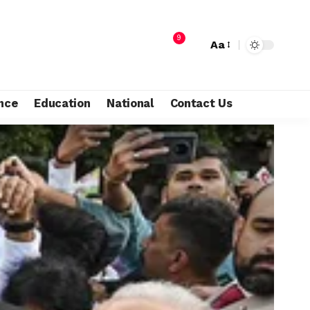
9
Aa
nce
Education
National
Contact Us