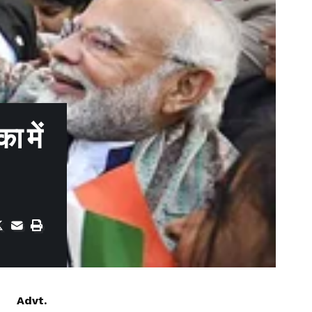
ा में
Advt.