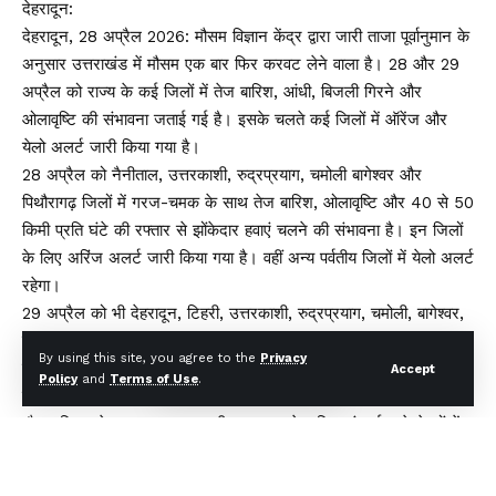
देहरादून:
देहरादून, 28 अप्रैल 2026: मौसम विज्ञान केंद्र द्वारा जारी ताजा पूर्वानुमान के
अनुसार उत्तराखंड में मौसम एक बार फिर करवट लेने वाला है। 28 और 29
अप्रैल को राज्य के कई जिलों में तेज बारिश, आंधी, बिजली गिरने और
ओलावृष्टि की संभावना जताई गई है। इसके चलते कई जिलों में ऑरेंज और
येलो अलर्ट जारी किया गया है।
28 अप्रैल को नैनीताल, उत्तरकाशी, रुद्रप्रयाग, चमोली बागेश्वर और
पिथौरागढ़ जिलों में गरज-चमक के साथ तेज बारिश, ओलावृष्टि और 40 से 50
किमी प्रति घंटे की रफ्तार से झोंकेदार हवाएं चलने की संभावना है। इन जिलों
के लिए अरिंज अलर्ट जारी किया गया है। वहीं अन्य पर्वतीय जिलों में येलो अलर्ट
रहेगा।
29 अप्रैल को भी देहरादून, टिहरी, उत्तरकाशी, रुद्रप्रयाग, चमोली, बागेश्वर,
पिथौरागढ़ और नैनीताल जिलों में मौसम खराब रहने का अनुमान है। इन जिलों
By using this site, you agree to the
Privacy
में भी ऑरेंज अलर्ट जारी किया गया है।
Accept
Policy
and
Terms of Use
.
ऊंचाई वाले इलाकों में बर्फवारी के आसार
मौसम विभाग के अनुसार 4400 मीटर या उससे अधिक ऊंचाई वाले क्षेत्रों में
बर्फबारी की संभावना है, जिससे तापमान में गिरावट दर्ज की जा सकती है और
लोगों को गर्मी से राहत मिलेगी।