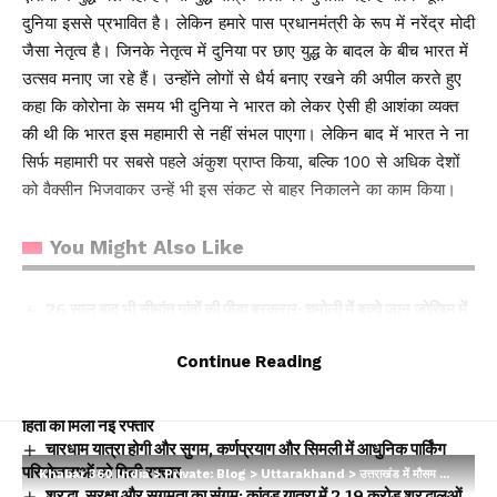
दुनिया इससे प्रभावित है। लेकिन हमारे पास प्रधानमंत्री के रूप में नरेंद्र मोदी
जैसा नेतृत्व है। जिनके नेतृत्व में दुनिया पर छाए युद्ध के बादल के बीच भारत में
उत्सव मनाए जा रहे हैं। उन्होंने लोगों से धैर्य बनाए रखने की अपील करते हुए
कहा कि कोरोना के समय भी दुनिया ने भारत को लेकर ऐसी ही आशंका व्यक्त
की थी कि भारत इस महामारी से नहीं संभल पाएगा। लेकिन बाद में भारत ने ना
सिर्फ महामारी पर सबसे पहले अंकुश प्राप्त किया, बल्कि 100 से अधिक देशों
को वैक्सीन भिजवाकर उन्हें भी इस संकट से बाहर निकालने का काम किया।
You Might Also Like
26 साल बाद भी सीमांत गांवों की पीड़ा बरकरार: चमोली में बच्चे जान जोखिम में
डालकर पार कर रहे गदेरा, पोकलैंड की बकेट बनी सहारा
टिहरी में दर्दनाक हादसा: 250 मीटर गहरी खाई में गिरी बोलेरो, एक ही परिवार
Continue Reading
के 5 लोगों की मौत; एक घायल, एक की तलाश जारी
धामी कैबिनेट के ऐतिहासिक फैसले: जनकल्याण, रोजगार, शिक्षा और श्रमिक
हितों को मिली नई रफ्तार
चारधाम यात्रा होगी और सुगम, कर्णप्रयाग और सिमली में आधुनिक पार्किंग
परियोजनाओं को मिली रफ्तार
Khabar 360 India
>
Private: Blog
>
Uttarakhand
>
उत्तराखंड में मौसम का मिजाज बदलेगा, कई जिलों में बारिश-आंधी और ओलावृष्टि का अलर्ट
श्रद्धा, सुरक्षा और सुगमता का संगम: कांवड़ यात्रा में 2.19 करोड़ श्रद्धालुओं