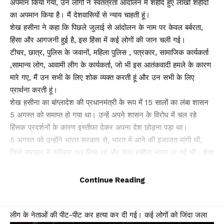
अपमान किया गया, उन लोगों ने स्वतंत्रता आंदोलन में शहीद हुए लाखों शहीदों
का अपमान किया है। मैं देशवासियों से न्याय चाहती हूं।
शेख हसीना ने कहा कि पिछले जुलाई से आंदोलन के नाम पर केवल बर्बरता,
हिंसा और आगजनी हुई है, इस हिंसा में कई लोगों की जान चली गई।
टीचर, छात्र, पुलिस के जवानों, महिला पुलिस , पत्रकार, सामाजिक कार्यकर्ता
,सामान्य लोग, आवामी लीग के कार्यकर्ता, जो भी इस आतंकवादी हमले के कारण
मारे गए, मैं उन सभी के लिए शोक व्यक्त करती हूं और उन सभी के लिए
प्रार्थना करती हूं।
शेख हसीना का बांग्लादेश की प्रधानमंत्री के रूप में 15 सालों का लंबा शासन
5 अगस्त को समाप्त हो गया था। उन्हें अपने शासन के विरोध में चल रहे
हिंसक प्रदर्शनों के कारण इस्तीफा देकर अपना देश छोड़ना पड़ा था।
5 अगस्त को उन्होंने भारत सरकार से, भारत में आने की इजाजत मांगी थी,
जिसे सरकार ने स्वीकार कर लिया था और शेख हसीना भारत आ गई थीं। शेख
हसीना तब से भारत में ही हैं।
बांग्लादेश में हुए हिंसक प्रदर्शनों में शेख हसीना की पार्टी, आवामी लीग के लोगों
Continue Reading
को चुन चुनकर निशाना बनाया गया है। उनके घर, होटल और दुकानें जला दी
गईं।
लीग के नेताओं की पीट-पीट कर हत्या कर दी गई। कई लोगों को जिंदा जला