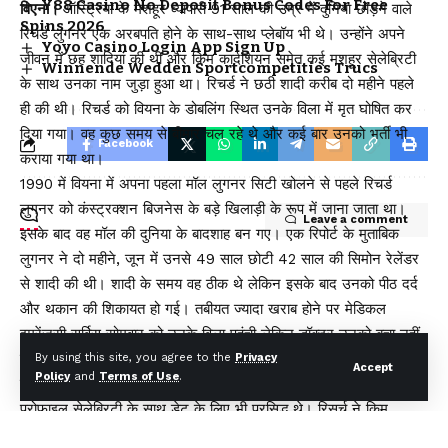
Y88 Casino No Deposit Bonus Codes For Free
विएना।
ऑस्ट्रिया के मशहूर व्यापारी 91 साल की उम्र में दुनिया छोड़ने वाले
Spins 2026
रिचर्ड लुगनर एक अरबपति होने के साथ-साथ प्लेबॉय भी थे। उन्होंने अपने
Yoyo Casino Login App Sign Up
जीवन में छह शादियां की थीं और किम कार्दशियन समेत कई मशहूर सेलेब्रिटी
Winnende Wedden Sportcompetities Trucs
के साथ उनका नाम जुड़ा हुआ था। रिचर्ड ने छठी शादी करीब दो महीने पहले
ही की थी। रिचर्ड को वियना के डोबलिंग स्थित उनके विला में मृत घोषित कर
दिया गया। वह कुछ समय से बीमार चल रहे थे और कई बार उनको भर्ती भी
Facebook
कराया गया था।
1990 में वियना में अपना पहला मॉल लुगनर सिटी खोलने से पहले रिचर्ड
लुगनर को कंस्ट्रक्शन बिजनेस के बड़े खिलाड़ी के रूप में जाना जाता था।
Leave a comment
इसके बाद वह मॉल की दुनिया के बादशाह बन गए। एक रिपोर्ट के मुताबिक
लुगनर ने दो महीने, जून में उनसे 49 साल छोटी 42 साल की सिमोन रेलेंडर
से शादी की थी। शादी के समय वह ठीक थे लेकिन इसके बाद उनको पीठ दर्द
और थकान की शिकायत हो गई। तबीयत ज्यादा खराब होने पर मेडिकल
इमरेंजसी सर्विस सोमवार को उनके विला पहुंची लेकिन डॉक्टर उनको बचा नहीं
सके और रिचर्ड दुनिया को अलविदा कह गए।
By using this site, you agree to the
Privacy
Accept
Policy
and
Terms of Use
.
रिचर्ड ने छह शादियां करने और एक रंगीन जिंदगी जीने के साथ-साथ हाई-
प्रोफाइल सेलेब्रिटी के साथ डेट के लिए भी प्रसिद्ध थे। रिसर्च ने किम
कार्दशियन और पेरिस हिल्टन को डेट किया। इसके लिए उन्होंने भारी रकम का