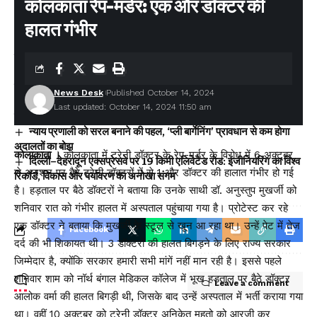
You Might Also Like
कोलकाता रेप-मर्डर: एक और डॉक्टर की
हालत गंभीर
₹1109 करोड़ बैंक धोखाधड़ी मामले में CBI की बड़ी कार्रवाई, उत्तराखंड समेत
चार राज्यों में छापेमारी
बीमा सबके लिए’ अभियान को नई गति: IRDAI ने बीमा जागरूकता बढ़ाने के
लिए लॉन्च की कॉमिक बुक श्रृंखला
News Desk
Published October 14, 2024
पश्चिम बंगाल में पहली बार भाजपा सरकार, शपथ ग्रहण समारोह में शामिल हुए
Last updated: October 14, 2024 11:50 am
सीएम धामी
न्याय प्रणाली को सरल बनाने की पहल, ‘प्ली बार्गेनिंग’ प्रावधान से कम होगा
अदालतों का बोझ
कोलाकाता ।
कोलकाता में ट्रेनी डॉक्टर के रेप-मर्डर के विरोध में 6 अक्टूबर
दिल्ली–देहरादून एक्सप्रेसवे पर 19 किमी एलिवेटेड रोड: इंजीनियरिंग का विश्व
से अनशन पर बैठे ट्रेनी डॉक्टरों में से 1 और डॉक्टर की हालात गंभीर हो गई
रिकॉर्ड, विकास और पर्यावरण का अनोखा संगम
है। हड़ताल पर बैठे डॉक्टरों ने बताया कि उनके साथी डॉ. अनुस्तुप मुखर्जी को
शनिवार रात को गंभीर हालत में अस्पताल पहुंचाया गया है। प्रोटेस्ट कर रहे
एक डॉक्टर ने बताया कि मुखर्जी के स्टूल से खून आ रहा था। उन्हें पेट में तेज
Facebook
दर्द की भी शिकायत थी। 3 डॉक्टरों की हालत बिगड़ने के लिए राज्य सरकार
जिम्मेदार है, क्योंकि सरकार हमारी सभी मांगें नहीं मान रही है। इससे पहले
शनिवार शाम को नॉर्थ बंगाल मेडिकल कॉलेज में भूख हड़ताल पर बैठे डॉक्टर
Leave a comment
आलोक वर्मा की हालत बिगड़ी थी, जिसके बाद उन्हें अस्पताल में भर्ती कराया गया
था। वहीं 10 अक्टूबर को ट्रेनी डॉक्टर अनिकेत महतो को आरजी कर