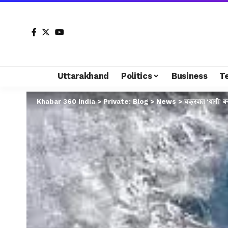
Uttarakhand
Politics
Business
T
Khabar 360 India
>
Private: Blog
>
News
>
चक्रवात ‘यागी’ 