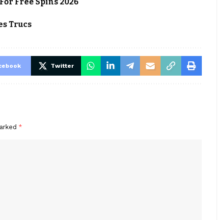
For Free Spins 2026
s Trucs
cebook
Twitter
marked
*