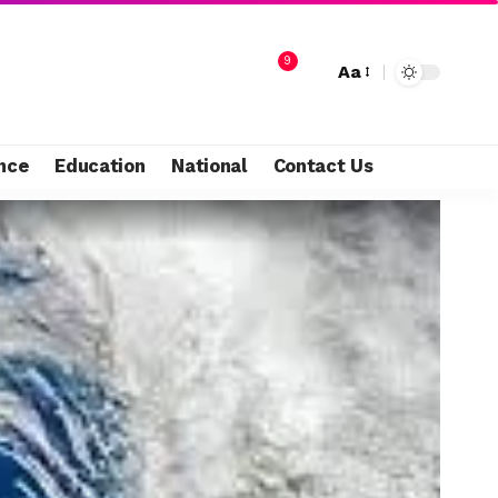
9
Aa
nce
Education
National
Contact Us