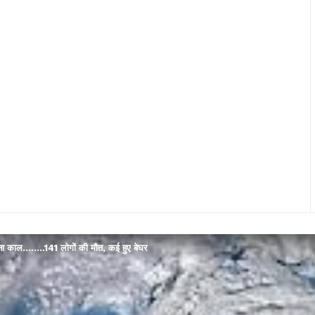
बना काल……..141 लोगों की मौत, कई हुए बेघर