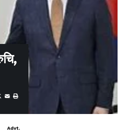
ुचि,
Advt.