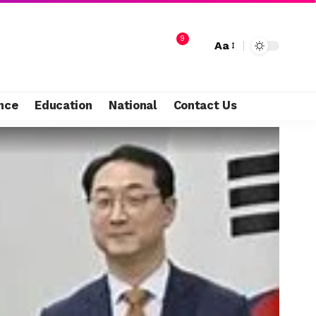
9
Aa
nce
Education
National
Contact Us