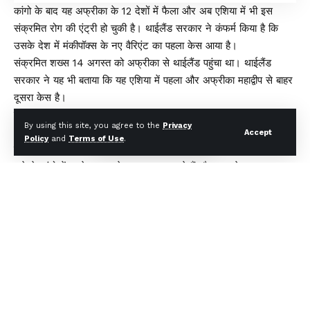
कांगो के बाद यह अफ्रीका के 12 देशों में फैला और अब एशिया में भी इस
संक्रमित रोग की एंट्री हो चुकी है। थाईलैंड सरकार ने कंफर्म किया है कि
उसके देश में मंकीपॉक्स के नए वैरिएंट का पहला केस आया है।
संक्रमित शख्स 14 अगस्त को अफ्रीका से थाईलैंड पहुंचा था। थाईलैंड
सरकार ने यह भी बताया कि यह एशिया में पहला और अफ्रीका महाद्वीप से बाहर
दूसरा केस है।
मंकीपॉक्स के खतरे को देखते हुए विश्व स्वास्थ्य संगठन पहले ही वैश्विक
By using this site, you agree to the
Privacy
आपातकाल घोषित कर चुका है। WHO का कहना है कि 2022 के मुकाबले
Accept
Policy
and
Terms of Use
.
मंकीपॉक्स का नया वैरिएंट बेहद संक्रामक और ज्यादा घातक है।
अकेले कांगो में इसके हजार से ज्यादा ज्ञात मामले हैं और कम से कम 540
लोगों की जान जा चुकी है।
थाईलैंड के रोग नियंत्रण विभाग के अनुसार, संक्रमित 66 वर्षीय यूरोपीय व्यक्ति
14 अगस्त को एक अज्ञात अफ्रीकी देश से बैंकॉक आया था।
उसमें मंकीपॉक्स के लक्षण दिखने लगे तो उसे तुरंत अस्पताल भर्ती किया गया।
जांच के बाद यह पुष्टि हो गई है कि वह एमपॉक्स और विशेष रूप से क्लैड 1 बी
नामक स्ट्रेन से संक्रमित है।
बता दें कि अफ्रीकी देश डेमोक्रेटिक रिपब्लिक ऑफ कांगो में शुरू हुए
मंकीपॉक्स के प्रकोप में कम से कम 540 लोगों की मौत हो गई है।