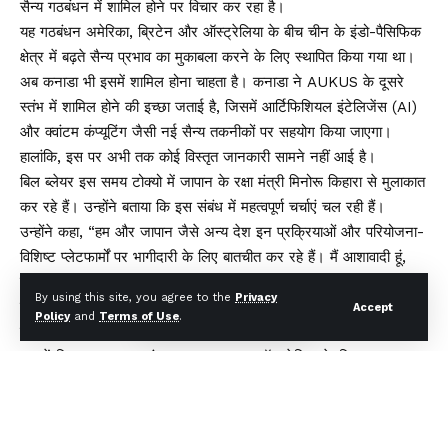
सैन्य गठबंधन में शामिल होने पर विचार कर रहा है।
यह गठबंधन अमेरिका, ब्रिटेन और ऑस्ट्रेलिया के बीच चीन के इंडो-पैसिफिक
क्षेत्र में बढ़ते सैन्य प्रभाव का मुकाबला करने के लिए स्थापित किया गया था।
अब कनाडा भी इसमें शामिल होना चाहता है। कनाडा ने AUKUS के दूसरे
स्तंभ में शामिल होने की इच्छा जताई है, जिसमें आर्टिफिशियल इंटेलिजेंस (AI)
और क्वांटम कंप्यूटिंग जैसी नई सैन्य तकनीकों पर सहयोग किया जाएगा।
हालांकि, इस पर अभी तक कोई विस्तृत जानकारी सामने नहीं आई है।
बिल ब्लेयर इस समय टोक्यो में जापान के रक्षा मंत्री मिनोरू किहारा से मुलाकात
कर रहे हैं। उन्होंने बताया कि इस संबंध में महत्वपूर्ण चर्चाएं चल रही हैं।
उन्होंने कहा, “हम और जापान जैसे अन्य देश इन प्रक्रियाओं और परियोजना-
विशिष्ट प्लेटफार्मों पर भागीदारी के लिए बातचीत कर रहे हैं। मैं आशावादी हूं,
लेकिन अंतिम निर्णय का इंतजार है।” बता दें कि पिछले दिनों कनाडा और चीन
By using this site, you agree to the
Privacy
के रिश्तों में काफी तल्खी आई है। अब कनाडा एशिया में अपनी नीति का विस्तार
Accept
Policy
and
Terms of Use
.
कर रहा है।
बता दें कि AUKUS गठबंधन का पहला चरण ऑस्ट्रेलिया के लिए परमाणु
पनडुब्बी तकनीक पर केंद्रित है, लेकिन अब इसके विस्तार पर चर्चा हो रही है।
इसमें कनाडा के अलावा, जापान जैसे अन्य देश भी शामिल होने पर चर्चा कर रहे
हैं। ब्लेयर का यह पहला जापान दौरा था, जहां वे दक्षिण कोरिया से पहुंचे थे।