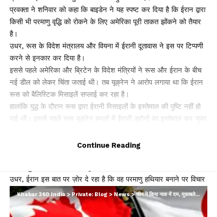
प्रवक्ता ने शनिवार को कहा कि बाइडेन ने यह स्पष्ट कर दिया है कि ईरान द्वारा
किसी भी परमाणु वृद्धि को रोकने के लिए अमेरिका पूरी ताकत झोंकने को तैयार
है।
उधर, रूस के विदेश मंत्रालय और वियना में ईरानी दूतावास ने इस पर टिप्पणी
करने से इनकार कर दिया है।
इससे पहले अमेरिका और ब्रिटेन के विदेश मंत्रियों ने रूस और ईरान के बीच
नई डील को लेकर चिंता जताई थी। तब यूक्रेन ने आरोप लगाया था कि ईरान
रूस को बैलिस्टिक मिसाइलें सप्लाई कर रहा है।
हालांकि युद्ध के दौरान रूस द्वारा ईरानी मिसाइलों के इस्तेमाल की पुष्टि नहीं हो
पाई थी। इससे पहले रूस यूक्रेन हमलों में ईरानी ड्रोनों का इस्तेमाल कर चुका
है।
अमेरिकी विदेश विभाग ने शनिवार को एक संयुक्त बयान में कहा, एंटनी ब्लिंकन
Continue Reading
और ब्रिटेन के विदेश सचिव डेविड लैमी लंदन में बातचीत के दौरान इस बात पर
सहमत हुए कि “ईरान का परमाणु कार्यक्रम कभी भी इतना उन्नत नहीं था।”
उधर, ईरान इस बात पर ज़ोर दे रहा है कि वह परमाणु हथियार बनाने पर विचार
नहीं कर रहा है, हालांकि चिंता जरूर जताई कि वह इजरायल के साथ बढ़ते
Khabar 360 India
>
Private: Blog
>
News
>
चीन ने किया नाक में दम, मुकाबले के लिए इस सैन्य गठबंधन में शामिल होना चाहता है कनाडा…
तनाव के जवाब में उनका निर्माण कर सकता है।
The post रूस और ईरान के बीच सीक्रेट डील का खुलासा, व्लादिमीर