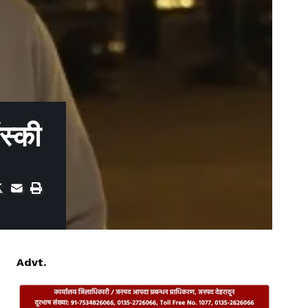
ंस्की
Advt.