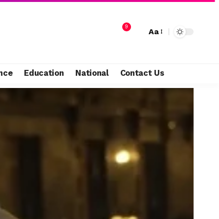
9
Aa
nce
Education
National
Contact Us