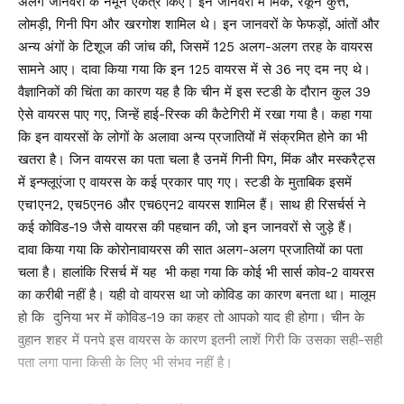
अलग जानवरों के नमूने एकत्र किए। इन जानवरों में मिंक, रैकून कुत्ते,
लोमड़ी, गिनी पिग और खरगोश शामिल थे। इन जानवरों के फेफड़ों, आंतों और
अन्य अंगों के टिशूज की जांच की, जिसमें 125 अलग-अलग तरह के वायरस
सामने आए। दावा किया गया कि इन 125 वायरस में से 36 नए दम नए थे।
वैज्ञानिकों की चिंता का कारण यह है कि चीन में इस स्टडी के दौरान कुल 39
ऐसे वायरस पाए गए, जिन्हें हाई-रिस्क की कैटेगिरी में रखा गया है। कहा गया
कि इन वायरसों के लोगों के अलावा अन्य प्रजातियों में संक्रमित होने का भी
खतरा है। जिन वायरस का पता चला है उनमें गिनी पिग, मिंक और मस्करैट्स
में इन्फ्लूएंजा ए वायरस के कई प्रकार पाए गए। स्टडी के मुताबिक इसमें
एच1एन2, एच5एन6 और एच6एन2 वायरस शामिल हैं। साथ ही रिसर्चर्स ने
कई कोविड-19 जैसे वायरस की पहचान की, जो इन जानवरों से जुड़े हैं।
दावा किया गया कि कोरोनावायरस की सात अलग-अलग प्रजातियों का पता
चला है। हालांकि रिसर्च में यह भी कहा गया कि कोई भी सार्स कोव-2 वायरस
का करीबी नहीं है। यही वो वायरस था जो कोविड का कारण बनता था। मालूम
हो कि दुनिया भर में कोविड-19 का कहर तो आपको याद ही होगा। चीन के
वुहान शहर में पनपे इस वायरस के कारण इतनी लाशें गिरी कि उसका सही-सही
पता लगा पाना किसी के लिए भी संभव नहीं है।