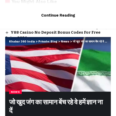
You Might Also Like
Continue Reading
मुख्यमंत्री धामी ने एचडीएफसी बैंक द्वारा प्रदत्त 4 अत्याधुनिक एम्बुलेंस का
किया फ्लैग ऑफ
अगले एक साल में पूरे होंगे राज्य के कई महत्वपूर्ण इंफ्रा प्रोजेक्ट – मुख्यमंत्री
Y88 Casino No Deposit Bonus Codes For Free
Spins 2026
Khabar 360 India
>
Private: Blog
>
News
>
जो खुद जंग का सामान बेंच रहे वे हमें ज्ञान ना दें
Yoyo Casino Login App Sign Up
Winnende Wedden Sportcompetities Trucs
Facebook
Leave a comment
NEWS
जो खुद जंग का सामान बेंच रहे वे हमें ज्ञान ना
दें